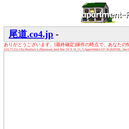
尾道.co4.jp
-
ありがとうございます。[最終確定]操作の時点で、あなた
(216.73.216.136) Mozilla/5.0 (Macintosh; Intel Mac OS X 10_15_7) AppleWebKit/537.36 (KHTML, like G