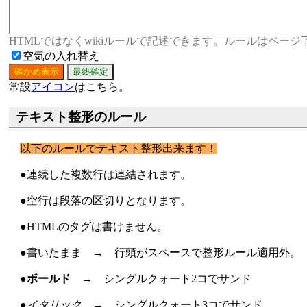
HTMLではなくwikiルールで記述できます。ルールはペー
空気の入れ替え
常設
アイコン
はこちら。
テキスト整形のルール
以下のルールでテキスト整形出来ます！
●連続した複数行は連結されます。
●空行は段落の区切りとなります。
●HTMLのタグは書けません。
●書いたまま → 行頭がスペースで整形ルール適用外。
●
ボールド
→ シングルクォート2コでサンド
●
イタリック
→ シングルクォート3コでサンド