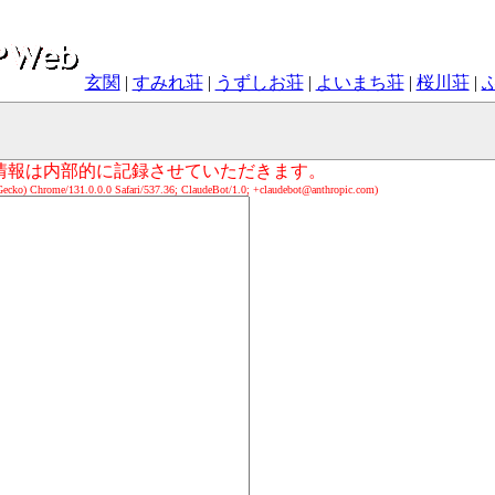
玄関
|
すみれ荘
|
うずしお荘
|
よいまち荘
|
桜川荘
|
の情報は内部的に記録させていただきます。
ecko) Chrome/131.0.0.0 Safari/537.36; ClaudeBot/1.0; +claudebot@anthropic.com)