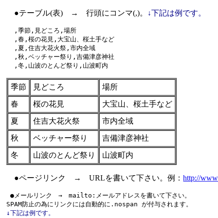
●テーブル(表) → 行頭にコンマ(,)。
↓下記は例です。
  ,季節,見どころ,場所

  ,春,桜の花見,大宝山、桜土手など

  ,夏,住吉大花火祭,市内全域

  ,秋,ベッチャー祭り,吉備津彦神社

季節
見どころ
場所
春
桜の花見
大宝山、桜土手など
夏
住吉大花火祭
市内全域
秋
ベッチャー祭り
吉備津彦神社
冬
山波のとんど祭り
山波町内
●ページリンク → URLを書いて下さい。例：
http://www
 ●メールリンク　→　mailto:メールアドレスを書いて下さい。 

↓下記は例です。