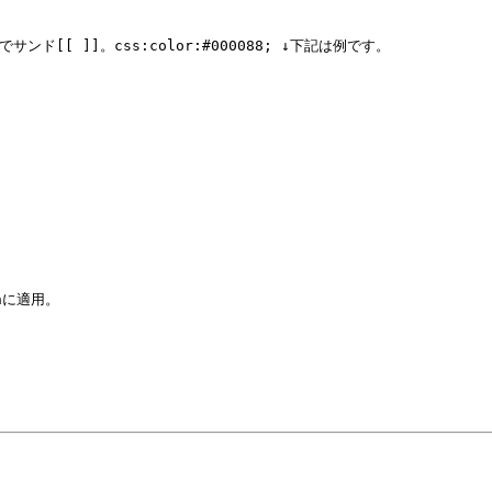
ド[[ ]]。css:color:#000088; ↓下記は例です。
