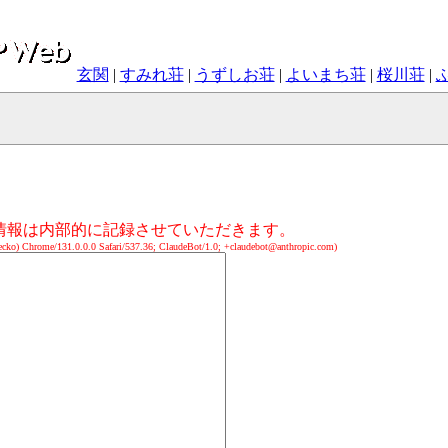
玄関
|
すみれ荘
|
うずしお荘
|
よいまち荘
|
桜川荘
|
の情報は内部的に記録させていただきます。
cko) Chrome/131.0.0.0 Safari/537.36; ClaudeBot/1.0; +claudebot@anthropic.com)