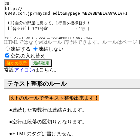
HTMLではなくwikiルールで記述できます。ルールはペー
凍結する
凍結しない
空気の入れ替え
常設
アイコン
はこちら。
テキスト整形のルール
以下のルールでテキスト整形出来ます！
●連続した複数行は連結されます。
●空行は段落の区切りとなります。
●HTMLのタグは書けません。