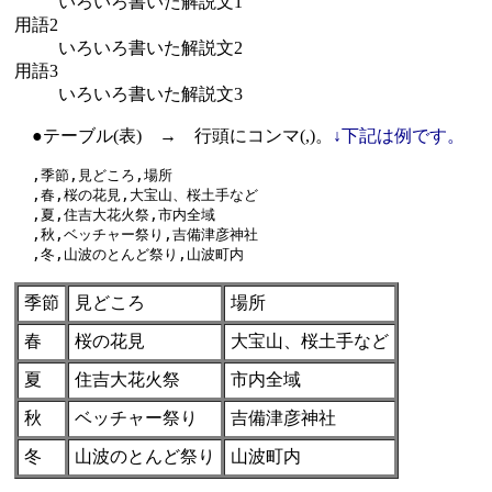
いろいろ書いた解説文1
用語2
いろいろ書いた解説文2
用語3
いろいろ書いた解説文3
●テーブル(表) → 行頭にコンマ(,)。
↓下記は例です。
  ,季節,見どころ,場所

  ,春,桜の花見,大宝山、桜土手など

  ,夏,住吉大花火祭,市内全域

  ,秋,ベッチャー祭り,吉備津彦神社

季節
見どころ
場所
春
桜の花見
大宝山、桜土手など
夏
住吉大花火祭
市内全域
秋
ベッチャー祭り
吉備津彦神社
冬
山波のとんど祭り
山波町内