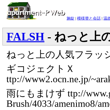
施錠
|
模様替と会話
|
温
FALSH
- ねっと上
ねっと上の人気フラッ
ギコジェクトＸ
ttp://www2.ocn.ne.jp/~ara
雨にもまけず ttp://www.geoc
Brush/4033/amenimo8/am