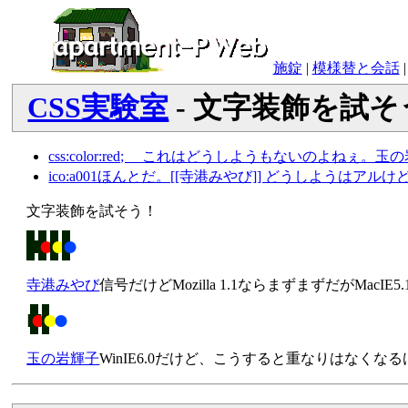
施錠
|
模様替と会話
CSS実験室
- 文字装飾を試そ
css:color:red; これはどうしようもないのよねぇ。玉
ico:a001ほんとだ。[[寺港みやび]] どうしようはア
文字装飾を試そう！
■
●
●
●
寺港みやび
信号だけどMozilla 1.1ならまずまずだがMac
●
●
玉の岩輝子
WinIE6.0だけど、こうすると重なりはなくな