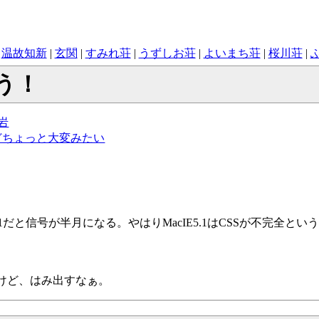
|
温故知新
|
玄関
|
すみれ荘
|
うずしお荘
|
よいまち荘
|
桜川荘
|
う！
の岩
ルけどちょっと大変みたい
IE5.1だと信号が半月になる。やはりMacIE5.1はCSSが不完全とい
るけど、はみ出すなぁ。