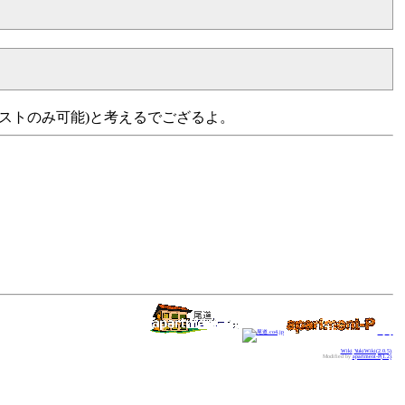
ストのみ可能)と考えるでござるよ。
尾道Blog。
尾道.co4.jp
apap
Wiki
YukiWiki(2.0.5)
.
Modified by
apartment-P(1.2)
.