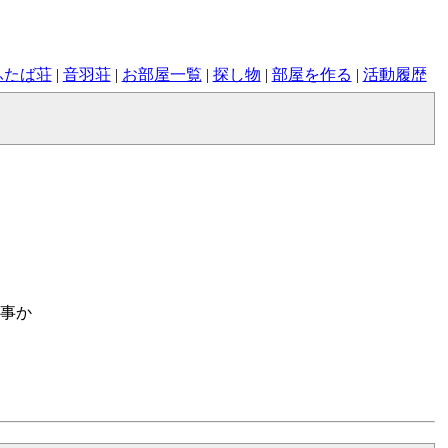
ふたば荘
|
音羽荘
|
お部屋一覧
|
探し物
|
部屋を作る
|
活動履歴
う事か