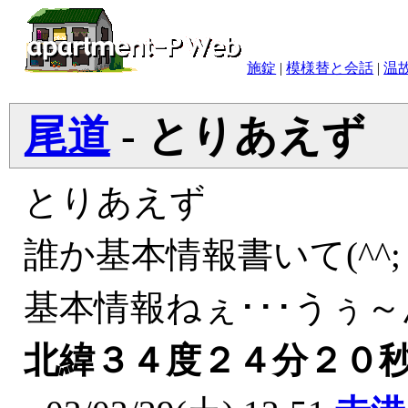
施錠
|
模様替と会話
|
温
尾道
- とりあえず
とりあえず
誰か基本情報書いて(^^;
基本情報ねぇ･･･うぅ
北緯３４度２４分２０