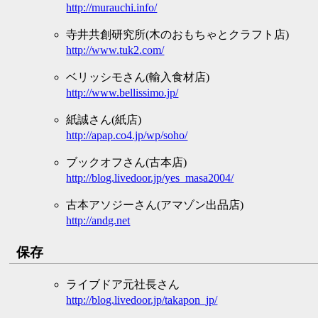
http://murauchi.info/
寺井共創研究所(木のおもちゃとクラフト店)
http://www.tuk2.com/
ベリッシモさん(輸入食材店)
http://www.bellissimo.jp/
紙誠さん(紙店)
http://apap.co4.jp/wp/soho/
ブックオフさん(古本店)
http://blog.livedoor.jp/yes_masa2004/
古本アソジーさん(アマゾン出品店)
http://andg.net
保存
ライブドア元社長さん
http://blog.livedoor.jp/takapon_jp/