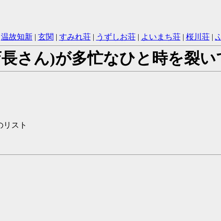
|
温故知新
|
玄関
|
すみれ荘
|
うずしお荘
|
よいまち荘
|
桜川荘
|
＋店長さん)が多忙なひと時を裂
のリスト