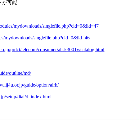
トが可能
/modules/mydownloads/singlefile.php?cid=0&lid=47
ules/mydownloads/singlefile.php?cid=0&lid=46
co.jp/prdct/telecom/consumer/ah-k3001v/catalog.html
uide/outline/md/
w.iij4u.or.jp/guide/option/airh/
.jp/setup/dial/d_index.html