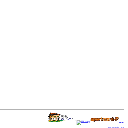
尾道Blog。
尾道.co4.jp
apap
Wiki
YukiWiki(2.0.5)
.