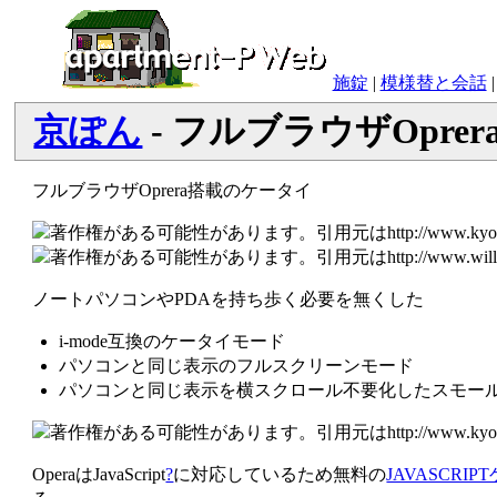
施錠
|
模様替と会話
京ぽん
- フルブラウザOpre
フルブラウザOprera搭載のケータイ
ノートパソコンやPDAを持ち歩く必要を無くした
i-mode互換のケータイモード
パソコンと同じ表示のフルスクリーンモード
パソコンと同じ表示を横スクロール不要化したスモー
OperaはJavaScript
?
に対応しているため無料の
JAVASCRIP