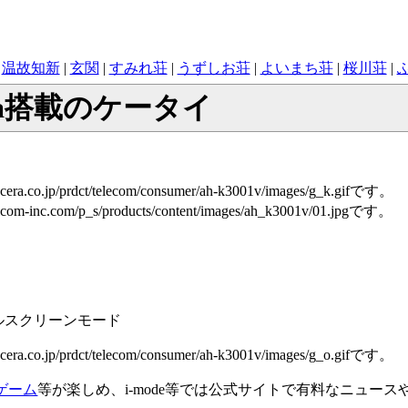
|
温故知新
|
玄関
|
すみれ荘
|
うずしお荘
|
よいまち荘
|
桜川荘
|
ra搭載のケータイ
ルスクリーンモード
Tゲーム
等が楽しめ、i-mode等では公式サイトで有料なニュー