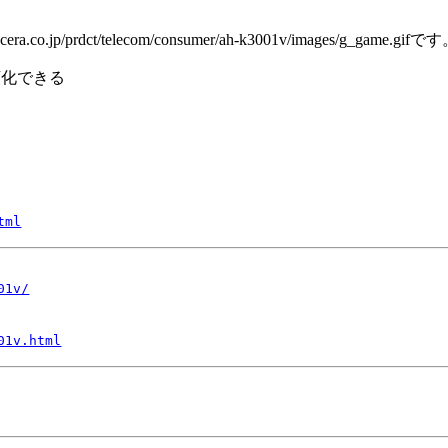
額化できる
tml
01v/
01v.html