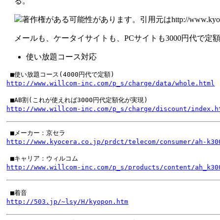
る。
メールも、ケータイサイトも、PCサイトも3000円代で定
使い放題コース対応
http://www.willcom-inc.com/p_s/charge/data/whole.html
http://www.willcom-inc.com/p_s/charge/discount/index.h
http://www.kyocera.co.jp/prdct/telecom/consumer/ah-k30
http://www.willcom-inc.com/p_s/products/content/ah_k30
http://503.jp/~lsy/H/kyopon.htm