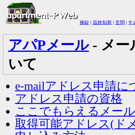
施錠
|
温故知新
|
玄関
|
す
アパPメール
- メ
いて
e-mailアドレス申請
アドレス申請の資格
ここでもらえるメー
取得可能アドレス(ドメ